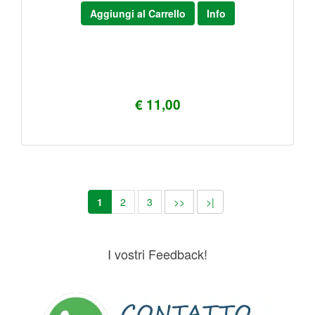
Aggiungi al Carrello
Info
€ 11,00
1
2
3
>>
>|
I vostri Feedback!