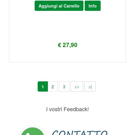
Aggiungi al Carrello
Info
€ 27,90
1
2
3
>>
>|
I vostri Feedback!