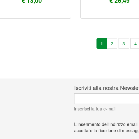
€ 13,00
€ 26,49
1
2
3
4
Iscriviti alla nostra Newsle
inserisci la tua e-mail
L'inserimento dell'indirizzo email
accettare la ricezione di messagg