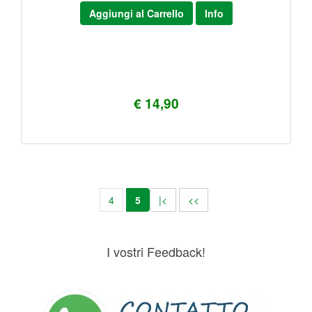
Aggiungi al Carrello
Info
€ 14,90
4
5
|<
<<
I vostri Feedback!