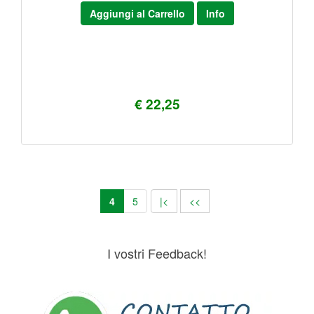
Aggiungi al Carrello
Info
€ 22,25
4
5
|<
<<
I vostri Feedback!