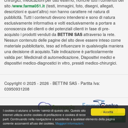
chirurgici, medicazioni per uso esterno, nonché tutti i contenuti del
sito
/www.farma051.it
(testi, immagini, foto, disegni, allegati,
descrizioni e quant’altro) non hanno carattere né natura di
pubblicità. Tutti i contenuti devono intendersi e sono di natura
esclusivamente informativa e volti esclusivamente a portare a
conoscenza dei clienti o dei potenziali clienti in fase di pre-
acquisto i prodotti venduti da
BETTINI SAS
attraverso la rete.
Nessun contenuto delle pagine del sito deve essere inteso come
materiale pubblicitario, teso ad influenzare in qualsivoglia maniera
una decisione di acquisto.Tale indicazione è particolarmente
valida per: Medicinali di automedicazione, Dispositivi medici e
dispositivi medico-diagnostici in vitro, presidi medico-chirurgici.
Copyright © 2025 - 2026 - BETTINI SAS - Partita Iva:
03950931208
I cookies ci aiutano a fornire i servizi di questo sito. Questo sito
Accetta
internet utilizza anche cookies di profilazione e cookies di terze
parti. Continuando nella navigazione o accedendo a qualsiasi elemento della pagina
corrente acconsenti all'uso dei cookies.
Maggiori informazioni.