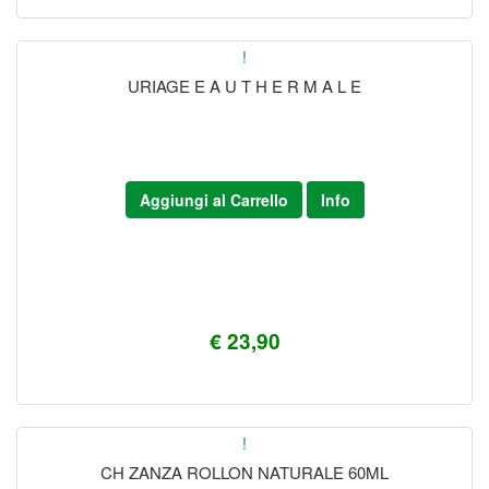
!
URIAGE E A U T H E R M A L E
Aggiungi al Carrello
Info
€ 23,90
!
CH ZANZA ROLLON NATURALE 60ML