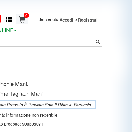
0
Benvenuto
o
Accedi
Registrati
NLINE
Unghie Mani.
ime Tagliaun Mani
to Prodotto È Previsto Solo Il Ritiro In Farmacia.
ità:
Informazione non reperibile
to prodotto:
900305071