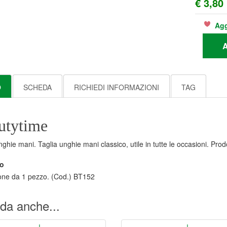
€ 3,80
Agg
A
O
SCHEDA
RICHIEDI INFORMAZIONI
TAG
utytime
nghie mani. Taglia unghie mani classico, utile in tutte le occasioni. Pr
o
one da 1 pezzo. (Cod.) BT152
da anche...