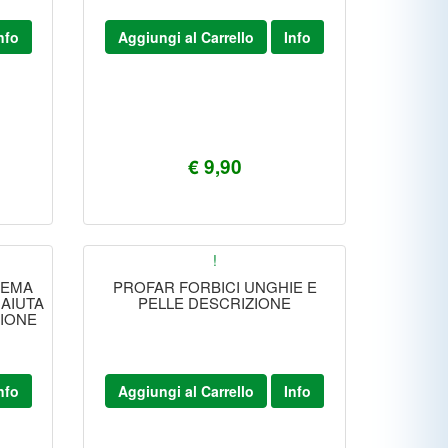
nfo
Aggiungi al Carrello
Info
€ 9,90
!
REMA
PROFAR FORBICI UNGHIE E
AIUTA
PELLE DESCRIZIONE
ZIONE
nfo
Aggiungi al Carrello
Info