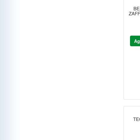
BE
ZAF
Ag
TE