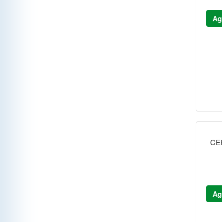
Ag
CE
Ag