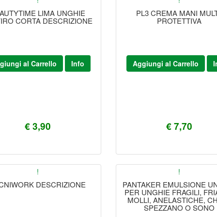
!
!
AUTYTIME LIMA UNGHIE
PL3 CREMA MANI MULT
FIRO CORTA DESCRIZIONE
PROTETTIVA
giungi al Carrello
Info
Aggiungi al Carrello
I
€ 3,90
€ 7,70
!
!
CNIWORK DESCRIZIONE
PANTAKER EMULSIONE U
PER UNGHIE FRAGILI, FRIA
MOLLI, ANELASTICHE, CH
SPEZZANO O SONO
SOTTOPOSTE A STRESS FI